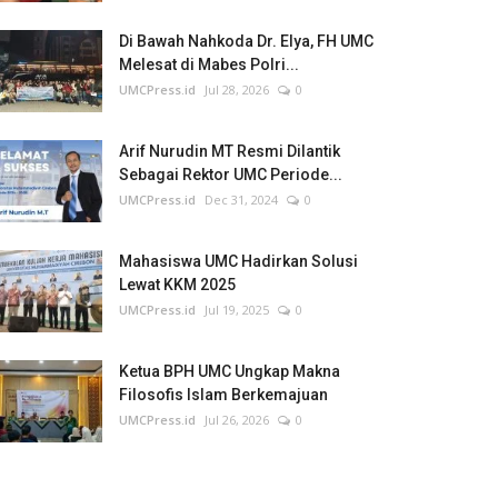
Di Bawah Nahkoda Dr. Elya, FH UMC
Melesat di Mabes Polri...
UMCPress.id
Jul 28, 2026
0
Arif Nurudin MT Resmi Dilantik
Sebagai Rektor UMC Periode...
UMCPress.id
Dec 31, 2024
0
Mahasiswa UMC Hadirkan Solusi
Lewat KKM 2025
UMCPress.id
Jul 19, 2025
0
Ketua BPH UMC Ungkap Makna
Filosofis Islam Berkemajuan
UMCPress.id
Jul 26, 2026
0