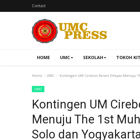
Contact
HOME
UMC
SEKOLAH
TOKOH KI
Home
UMC
Kontingen UM Cirebon Resmi Dilepas Menuju T
UMC
Kontingen UM Cireb
Menuju The 1st Mu
Solo dan Yogyakart