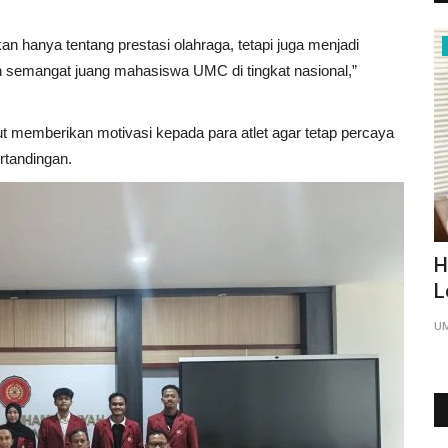
hanya tentang prestasi olahraga, tetapi juga menjadi
UMC
n semangat juang mahasiswa UMC di tingkat nasional,”
rut memberikan motivasi kepada para atlet agar tetap percaya
rtandingan.
u UMC di
Ketua BPH UMC Ungkap Makna
H
Filosofis Islam Berkemajuan
L
UMCPress.id
Jul 26, 2026
0
UM