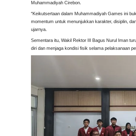
Muhammadiyah Cirebon.
“Keikutsertaan dalam Muhammadiyah Games ini bukan 
Tokoh Kita
momentum untuk menunjukkan karakter, disiplin, da
ujarnya.
Sementara itu, Wakil Rektor III Bagus Nurul Iman tu
diri dan menjaga kondisi fisik selama pelaksanaan pe
UPI Bakal Kukuhkan Doktor Bar
Bidang Pendidikan...
UMCPress.id
Aug 23, 2025
0