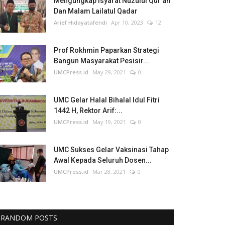
Mengungkap Isyarat Nuzulul Qur'an
Dan Malam Lailatul Qadar
Arief Hidayatafendi
Apr 10, 2023
12
Prof Rokhmin Paparkan Strategi
Bangun Masyarakat Pesisir...
UMCPress.id
May 29, 2021
0
UMC Gelar Halal Bihalal Idul Fitri
1442 H, Rektor Arif:...
UMCPress.id
May 19, 2021
0
UMC Sukses Gelar Vaksinasi Tahap
Awal Kepada Seluruh Dosen...
UMCPress.id
Mar 28, 2021
0
RANDOM POSTS