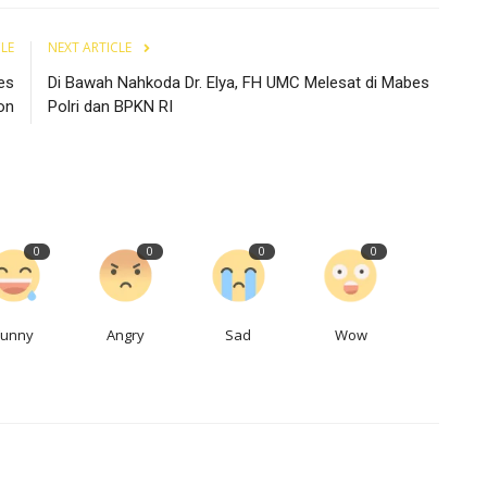
CLE
NEXT ARTICLE
es
Di Bawah Nahkoda Dr. Elya, FH UMC Melesat di Mabes
on
Polri dan BPKN RI
0
0
0
0
Funny
Angry
Sad
Wow