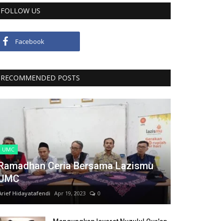
FOLLOW US
Facebook
RECOMMENDED POSTS
UMC
Ramadhan Ceria Bersama Lazismu
UMC
Arief Hidayatafendi
Apr 19, 2023
0