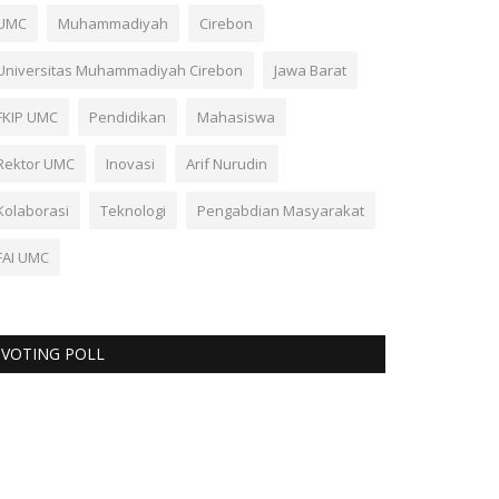
UMC
Muhammadiyah
Cirebon
Universitas Muhammadiyah Cirebon
Jawa Barat
FKIP UMC
Pendidikan
Mahasiswa
Rektor UMC
Inovasi
Arif Nurudin
Kolaborasi
Teknologi
Pengabdian Masyarakat
FAI UMC
VOTING POLL