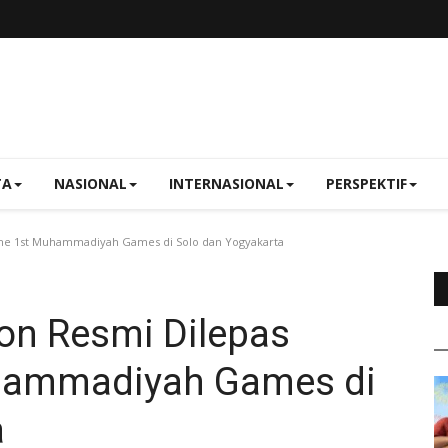
TA
NASIONAL
INTERNASIONAL
PERSPEKTIF
he 1st Muhammadiyah Games di Solo dan Yogyakarta
on Resmi Dilepas
hammadiyah Games di
a