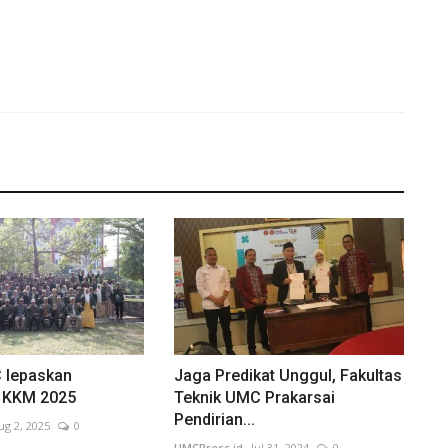
 lepaskan
Jaga Predikat Unggul, Fakultas
 KKM 2025
Teknik UMC Prakarsai
Pendirian...
ug 2, 2025
0
UMCPress.id
Jul 31, 2024
0