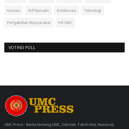
Inovasi
Arif Nurudin
Kolaborasi
Teknologi
Pengabdian Masyarakat
FAI UMC
VOTING POLL
UMC Press - Berita tentang UMC, Sekolah, Tokoh Kita, Nasional,