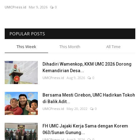
UMCPress.id
Mar 9, 2026
0
Perspektif
POPULAR POSTS
This Week
This Month
All Time
Dihadiri Wamenkop, KKM UMC 2026 Dorong
Kemandirian Desa...
UMCPress.id
Aug 9, 2026
0
Bersama Mesti Cirebon, UMC Hadirkan Tokoh
di Balik Adit...
UMCPress.id
May 20, 2022
0
FH UMC Jajaki Kerja Sama dengan Korem
063/Sunan Gunung...
UMCPress.id
Aug 9, 2026
0