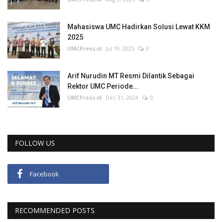
Mahasiswa UMC Hadirkan Solusi Lewat KKM
2025
UMCPress.id
Jul 19, 2025
0
Arif Nurudin MT Resmi Dilantik Sebagai
Rektor UMC Periode...
UMCPress.id
Dec 31, 2024
0
FOLLOW US
Facebook
RECOMMENDED POSTS