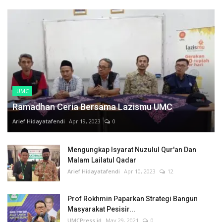
UMC
Ramadhan Ceria Bersama Lazismu UMC
Arief Hidayatafendi
Apr 19, 2023
0
Mengungkap Isyarat Nuzulul Qur'an Dan
Malam Lailatul Qadar
Arief Hidayatafendi
Apr 10, 2023
12
Prof Rokhmin Paparkan Strategi Bangun
Masyarakat Pesisir...
UMCPress.id
May 29, 2021
0