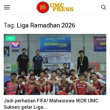
Tag:
Liga Ramadhan 2026
Home
UMC
Contact
UMC
Sekolah
Tokoh Kita
Nasional
Jadi perhatian FIFA! Mahasiswa IKOR UMC
Sukses gelar Liga...
Internasional