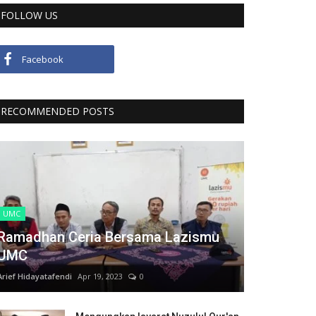
FOLLOW US
Facebook
RECOMMENDED POSTS
UMC
Ramadhan Ceria Bersama Lazismu
UMC
Arief Hidayatafendi
Apr 19, 2023
0