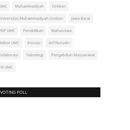
UMC
Muhammadiyah
Cirebon
Universitas Muhammadiyah Cirebon
Jawa Barat
FKIP UMC
Pendidikan
Mahasiswa
Rektor UMC
Inovasi
Arif Nurudin
Kolaborasi
Teknologi
Pengabdian Masyarakat
FAI UMC
VOTING POLL