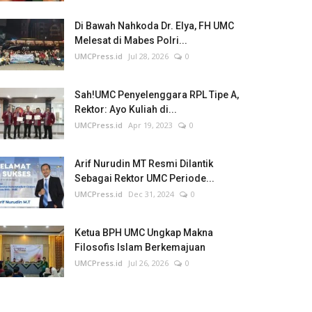
Di Bawah Nahkoda Dr. Elya, FH UMC
Melesat di Mabes Polri...
UMCPress.id
Jul 28, 2026
0
Sah!UMC Penyelenggara RPL Tipe A,
Rektor: Ayo Kuliah di...
UMCPress.id
Apr 19, 2023
0
Arif Nurudin MT Resmi Dilantik
Sebagai Rektor UMC Periode...
UMCPress.id
Dec 31, 2024
0
Ketua BPH UMC Ungkap Makna
Filosofis Islam Berkemajuan
UMCPress.id
Jul 26, 2026
0