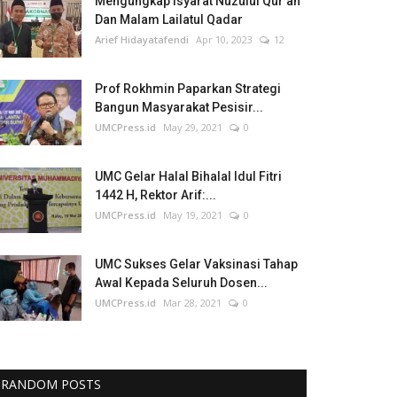
Mengungkap Isyarat Nuzulul Qur'an
Dan Malam Lailatul Qadar
Arief Hidayatafendi
Apr 10, 2023
12
Prof Rokhmin Paparkan Strategi
Bangun Masyarakat Pesisir...
UMCPress.id
May 29, 2021
0
UMC Gelar Halal Bihalal Idul Fitri
1442 H, Rektor Arif:...
UMCPress.id
May 19, 2021
0
UMC Sukses Gelar Vaksinasi Tahap
Awal Kepada Seluruh Dosen...
UMCPress.id
Mar 28, 2021
0
RANDOM POSTS