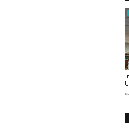
Nasional
n UMC
Di Hadapan Sivitas UMC, Kepala BRIN
I
Beberkan Arah Strategi...
U
UMCPress.id
Jul 5, 2026
0
UM