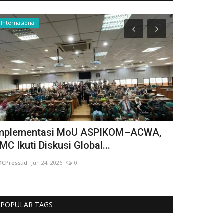
Internasional
Tokoh Kita
mplementasi MoU ASPIKOM–ACWA,
Hadir di P
MC Ikuti Diskusi Global...
Legislator 
CPress.id
Jun 24, 2026
0
UMCPress.id
Jun 
POPULAR TAGS