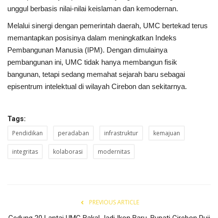
unggul berbasis nilai-nilai keislaman dan kemodernan.
Melalui sinergi dengan pemerintah daerah, UMC bertekad terus
memantapkan posisinya dalam meningkatkan Indeks
Pembangunan Manusia (IPM). Dengan dimulainya
pembangunan ini, UMC tidak hanya membangun fisik
bangunan, tetapi sedang memahat sejarah baru sebagai
episentrum intelektual di wilayah Cirebon dan sekitarnya.
Tags:
Pendidikan
peradaban
infrastruktur
kemajuan
integritas
kolaborasi
modernitas
PREVIOUS ARTICLE
Gedung 20 Lantai UMC Bakal Jadi Ikon Baru, Bupati Cirebon Puji