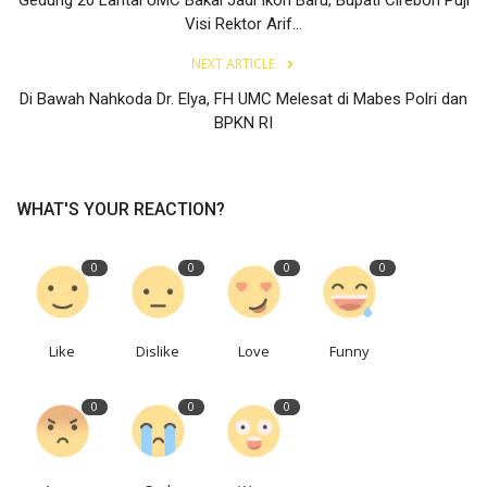
Visi Rektor Arif...
NEXT ARTICLE
Di Bawah Nahkoda Dr. Elya, FH UMC Melesat di Mabes Polri dan
BPKN RI
WHAT'S YOUR REACTION?
0
0
0
0
Like
Dislike
Love
Funny
0
0
0