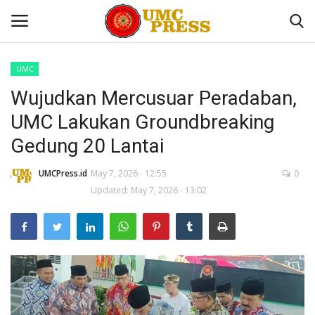
UMC
Wujudkan Mercusuar Peradaban,
Home
UMC Lakukan Groundbreaking
Contact
Gedung 20 Lantai
UMC
UMCPress.id
May 7, 2026 - 12:55
0
Updated: May 7, 2026 - 13:02
Sekolah
Tokoh Kita
Nasional
Internasional