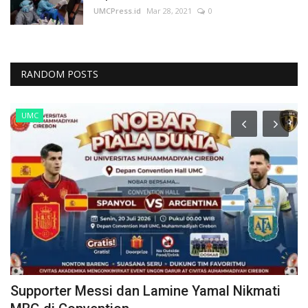
UMCPress.id
Mar 28, 2021
0
RANDOM POSTS
UMC
Supporter Messi dan Lamine Yamal Nikmati
I