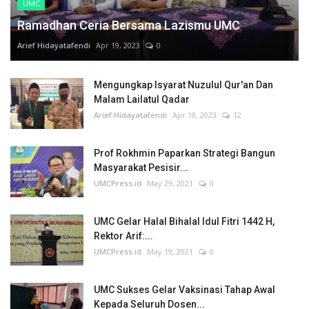
UMC
Ramadhan Ceria Bersama Lazismu UMC
Arief Hidayatafendi
Apr 19, 2023
0
Mengungkap Isyarat Nuzulul Qur'an Dan
Malam Lailatul Qadar
Arief Hidayatafendi
Apr 10, 2023
12
Prof Rokhmin Paparkan Strategi Bangun
Masyarakat Pesisir...
UMCPress.id
May 29, 2021
0
UMC Gelar Halal Bihalal Idul Fitri 1442 H,
Rektor Arif:...
UMCPress.id
May 19, 2021
0
UMC Sukses Gelar Vaksinasi Tahap Awal
Kepada Seluruh Dosen...