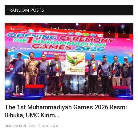
RANDOM POSTS
Nasional
The 1st Muhammadiyah Games 2026 Resmi
R
Dibuka, UMC Kirim...
B
UMCPress.id
May 17, 2026
0
UM