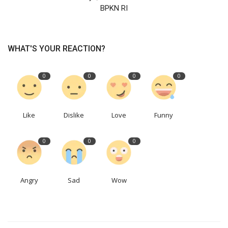
BPKN RI
WHAT'S YOUR REACTION?
0
0
0
0
Like
Dislike
Love
Funny
0
0
0
Angry
Sad
Wow