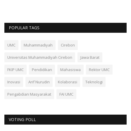
POPULAR TAGS
UMC
Muhammadiyah
Cirebon
Universitas Muhammadiyah Cirebon
Jawa Barat
FKIP UMC
Pendidikan
Mahasiswa
Rektor UMC
Inovasi
Arif Nurudin
Kolaborasi
Teknologi
Pengabdian Masyarakat
FAI UMC
VOTING POLL