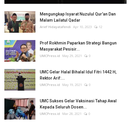
Mengungkap Isyarat Nuzulul Qur'an Dan
Malam Lailatul Qadar
Arief Hidayatafendi
Apr 10, 2023
12
Prof Rokhmin Paparkan Strategi Bangun
Masyarakat Pesisir...
UMCPress.id
May 29, 2021
0
UMC Gelar Halal Bihalal Idul Fitri 1442 H,
Rektor Arif:...
UMCPress.id
May 19, 2021
0
UMC Sukses Gelar Vaksinasi Tahap Awal
Kepada Seluruh Dosen...
UMCPress.id
Mar 28, 2021
0