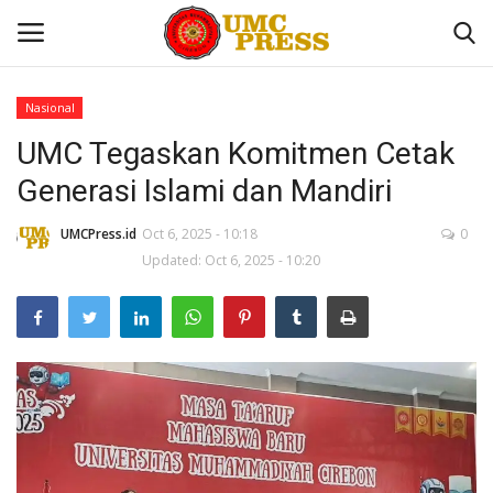
Nasional
UMC Tegaskan Komitmen Cetak
Home
Generasi Islami dan Mandiri
Contact
UMCPress.id
Oct 6, 2025 - 10:18
0
UMC
Updated: Oct 6, 2025 - 10:20
Sekolah
Tokoh Kita
Nasional
Internasional