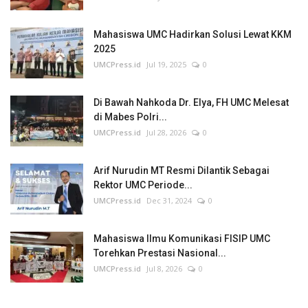
Mahasiswa UMC Hadirkan Solusi Lewat KKM
2025
UMCPress.id
Jul 19, 2025
0
Di Bawah Nahkoda Dr. Elya, FH UMC Melesat
di Mabes Polri...
UMCPress.id
Jul 28, 2026
0
Arif Nurudin MT Resmi Dilantik Sebagai
Rektor UMC Periode...
UMCPress.id
Dec 31, 2024
0
Mahasiswa Ilmu Komunikasi FISIP UMC
Torehkan Prestasi Nasional...
UMCPress.id
Jul 8, 2026
0