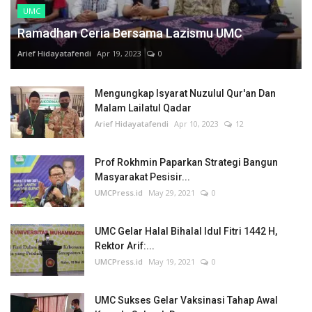
UMC
Ramadhan Ceria Bersama Lazismu UMC
Arief Hidayatafendi
Apr 19, 2023
0
Mengungkap Isyarat Nuzulul Qur'an Dan
Malam Lailatul Qadar
Arief Hidayatafendi
Apr 10, 2023
12
Prof Rokhmin Paparkan Strategi Bangun
Masyarakat Pesisir...
UMCPress.id
May 29, 2021
0
UMC Gelar Halal Bihalal Idul Fitri 1442 H,
Rektor Arif:...
UMCPress.id
May 19, 2021
0
UMC Sukses Gelar Vaksinasi Tahap Awal