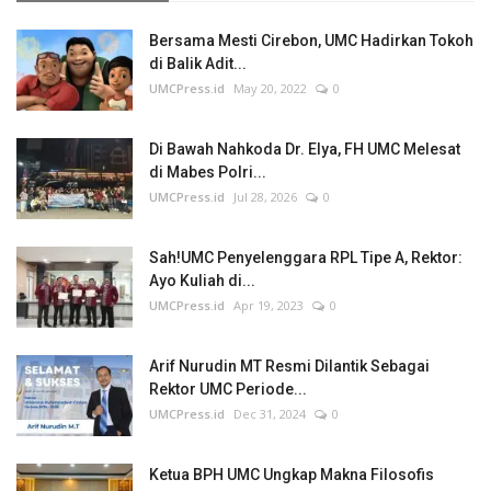
Bersama Mesti Cirebon, UMC Hadirkan Tokoh
di Balik Adit...
UMCPress.id
May 20, 2022
0
Di Bawah Nahkoda Dr. Elya, FH UMC Melesat
di Mabes Polri...
UMCPress.id
Jul 28, 2026
0
Sah!UMC Penyelenggara RPL Tipe A, Rektor:
Ayo Kuliah di...
UMCPress.id
Apr 19, 2023
0
Arif Nurudin MT Resmi Dilantik Sebagai
Rektor UMC Periode...
UMCPress.id
Dec 31, 2024
0
Ketua BPH UMC Ungkap Makna Filosofis