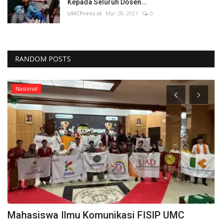
Kepada Seluruh Dosen...
UMCPress.id
Mar 28, 2021
0
RANDOM POSTS
Nasional
Mahasiswa Ilmu Komunikasi FISIP UMC
F