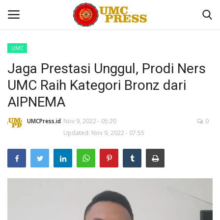
UMC
Jaga Prestasi Unggul, Prodi Ners
Home
UMC Raih Kategori Bronz dari
Contact
AIPNEMA
UMC
UMCPress.id
Nov 9, 2022 - 05:20
0
Updated: Nov 9, 2022 - 07:55
Sekolah
Tokoh Kita
Nasional
Internasional