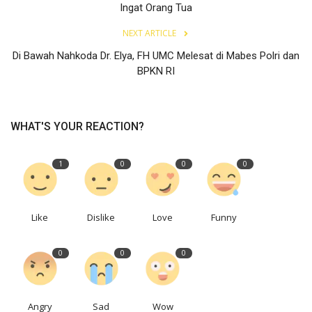
Ingat Orang Tua
NEXT ARTICLE
Di Bawah Nahkoda Dr. Elya, FH UMC Melesat di Mabes Polri dan
BPKN RI
WHAT'S YOUR REACTION?
1
0
0
0
Like
Dislike
Love
Funny
0
0
0
Angry
Sad
Wow