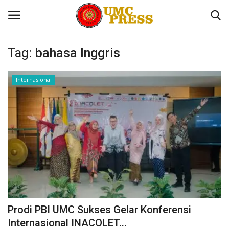
Tag:
bahasa Inggris
Home
Internasional
Contact
UMC
Sekolah
Tokoh Kita
Nasional
Prodi PBI UMC Sukses Gelar Konferensi
Internasional INACOLET...
Internasional