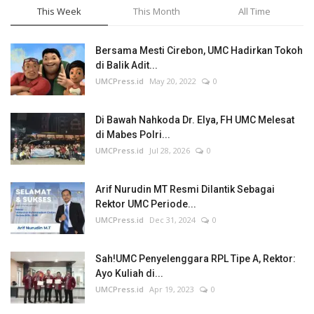
This Week
This Month
All Time
Bersama Mesti Cirebon, UMC Hadirkan Tokoh
di Balik Adit...
UMCPress.id
May 20, 2022
0
Di Bawah Nahkoda Dr. Elya, FH UMC Melesat
di Mabes Polri...
UMCPress.id
Jul 28, 2026
0
Arif Nurudin MT Resmi Dilantik Sebagai
Rektor UMC Periode...
UMCPress.id
Dec 31, 2024
0
Sah!UMC Penyelenggara RPL Tipe A, Rektor:
Ayo Kuliah di...
UMCPress.id
Apr 19, 2023
0