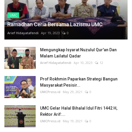
UMC
Ramadhan Ceria Bersama Lazismu UMC
Arief Hidayatafendi
Apr 19, 2023
0
Mengungkap Isyarat Nuzulul Qur'an Dan
Malam Lailatul Qadar
Arief Hidayatafendi
Apr 10, 2023
12
Prof Rokhmin Paparkan Strategi Bangun
Masyarakat Pesisir...
UMCPress.id
May 29, 2021
0
UMC Gelar Halal Bihalal Idul Fitri 1442 H,
Rektor Arif:...
UMCPress.id
May 19, 2021
0